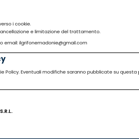
verso i cookie.
a, cancellazione e limitazione del trattamento.
rizzo email: ilgrifonemadonie@gmail.com
cy
kie Policy. Eventuali modifiche saranno pubblicate su questa 
S.R.L.