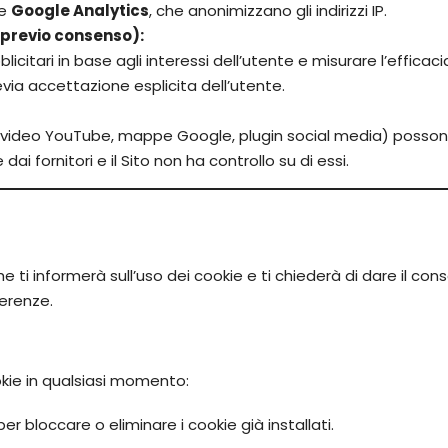
me
Google Analytics
, che anonimizzano gli indirizzi IP.
o previo consenso):
blicitari in base agli interessi dell’utente e misurare l’effic
evia accettazione esplicita dell’utente.
s. video YouTube, mappe Google, plugin social media) possono 
i fornitori e il Sito non ha controllo su di essi.
ti informerà sull’uso dei cookie e ti chiederà di dare il conse
ferenze.
okie in qualsiasi momento:
r bloccare o eliminare i cookie già installati.