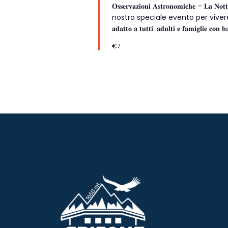
e
.
𝐎𝐬𝐬𝐞𝐫𝐯𝐚𝐳𝐢𝐨𝐧𝐢 𝐀𝐬𝐭𝐫𝐨𝐧𝐨𝐦𝐢𝐜𝐡𝐞 
C
nostro speciale evento per vivere
v
e
𝐚𝐝𝐚𝐭𝐭𝐨 𝐚 𝐭𝐮𝐭𝐭𝐢: 𝐚𝐝𝐮𝐥𝐭𝐢 𝐞 𝐟𝐚𝐦𝐢𝐠𝐥𝐢𝐞
r
i
€7
c
s
a
E
t
v
e
e
n
N
t
i
a
p
e
v
r
P
i
a
g
r