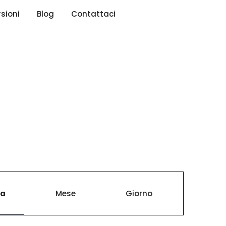
rsioni
Blog
Contattaci
E
ta
Mese
Giorno
v
e