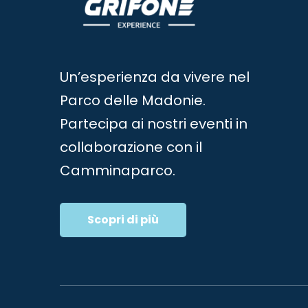
o
a
l
a
z
C
i
h
Un’esperienza da vivere nel
i
o
Parco delle Madonie.
a
Partecipa ai nostri eventi in
v
n
e
collaborazione con il
e
.
Camminaparco.
Scopri di più