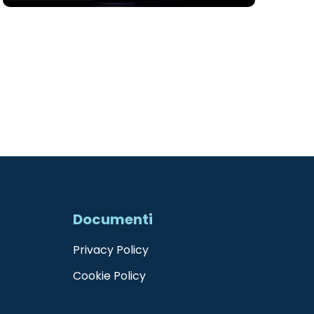
g
a
z
i
o
n
e
Documenti
Privacy Policy
Cookie Policy