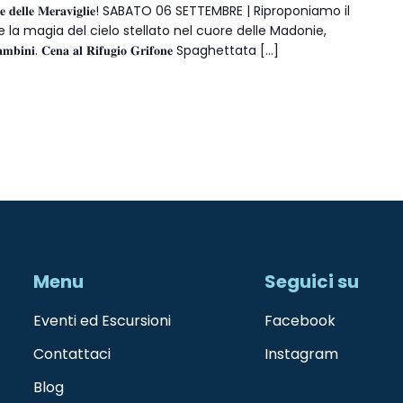
– 𝐋𝐚 𝐍𝐨𝐭𝐭𝐞 𝐝𝐞𝐥𝐥𝐞 𝐌𝐞𝐫𝐚𝐯𝐢𝐠𝐥𝐢𝐞! SABATO 06 SETTEMBRE | Riproponiamo il
 la magia del cielo stellato nel cuore delle Madonie,
 𝐜𝐨𝐧 𝐛𝐚𝐦𝐛𝐢𝐧𝐢. 𝐂𝐞𝐧𝐚 𝐚𝐥 𝐑𝐢𝐟𝐮𝐠𝐢𝐨 𝐆𝐫𝐢𝐟𝐨𝐧𝐞 Spaghettata […]
Menu
Seguici su
Eventi ed Escursioni
Facebook
Contattaci
Instagram
Blog